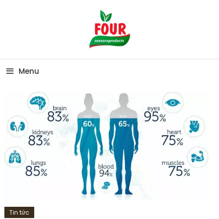
Skip To Content
My WordPress Blog
Menu
Tin tức