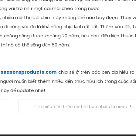
đóng vai trò như một cái mái chèo trong nước.
o, nhiều mỡ thì loài chim này không thể nào bay được. Thay 
ện đi cùng với đó là khả năng chịu lạnh rất tốt. Thêm vào đó, t
nh chúng sống được khoảng 20 năm, nếu như điều kiện thuận l
 thì nó có thể sống đến 50 năm.
rseasonsproducts.com
chia sẻ ở trên các bạn đã hiểu rõ
i người muốn biết thêm nhiều kiến thức hữu ích trong cuộc s
 này để update nhé!
Tìm hiểu kiến thức cơ thể bao nhiêu là nước