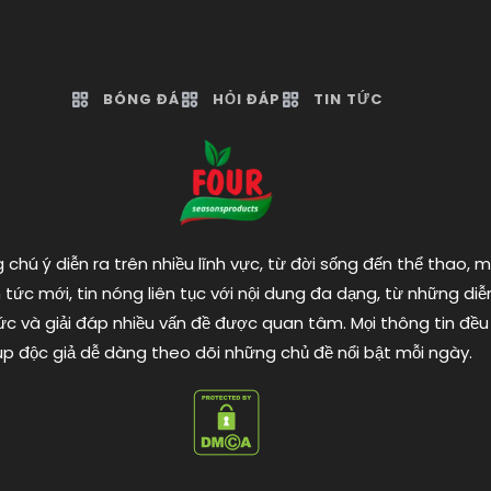
BÓNG ĐÁ
HỎI ĐÁP
TIN TỨC
chú ý diễn ra trên nhiều lĩnh vực, từ đời sống đến thể thao, 
tức mới, tin nóng liên tục với nội dung đa dạng, từ những d
c và giải đáp nhiều vấn đề được quan tâm. Mọi thông tin đều
úp độc giả dễ dàng theo dõi những chủ đề nổi bật mỗi ngày.