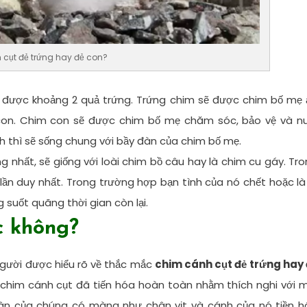
cụt đẻ trứng hay đẻ con?
 đẻ được khoảng 2 quả trứng. Trứng chim sẽ được chim bố mẹ
 con. Chim con sẽ được chim bố mẹ chăm sóc, bảo vệ và nu
h thì sẽ sống chung với bầy đàn của chim bố mẹ.
g nhất, sẽ giống với loài chim bồ câu hay là chim cu gáy. Tr
 lần duy nhất. Trong trường hợp bạn tình của nó chết hoặc là
 suốt quãng thời gian còn lại.
c không?
người được hiểu rõ về thắc mắc
chim cánh cụt đẻ trứng hay 
 chim cánh cụt đã tiến hóa hoàn toàn nhằm thích nghi với 
hân của chúng có màng như chân vịt và cánh của nó tiền h