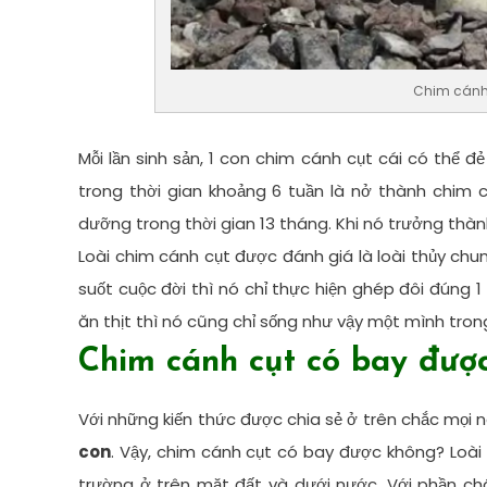
Chim cánh 
Mỗi lần sinh sản, 1 con chim cánh cụt cái có thể
trong thời gian khoảng 6 tuần là nở thành chim
dưỡng trong thời gian 13 tháng. Khi nó trưởng thàn
Loài chim cánh cụt được đánh giá là loài thủy chun
suốt cuộc đời thì nó chỉ thực hiện ghép đôi đúng 1
ăn thịt thì nó cũng chỉ sống như vậy một mình trong
Chim cánh cụt có bay đượ
Với những kiến thức được chia sẻ ở trên chắc mọi 
con
. Vậy, chim cánh cụt có bay được không? Loài
trường ở trên mặt đất và dưới nước. Với phần c