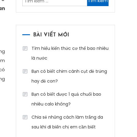
kiếm
an
cho:
BÀI VIẾT MỚI
Tìm hiểu kiến thức cơ thể bao nhiêu
ang
là nước
him
 có
Bạn có biết chim cánh cụt đẻ trứng
ùng
hay đẻ con?
Bạn có biết được 1 quả chuối bao
nhiêu calo không?
Chia sẻ những cách làm trắng da
sau khi đi biển chị em cần biết