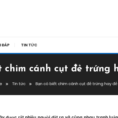
I ĐÁP
TIN TỨC
t chim cánh cụt đẻ trứng 
e
Tin tức
Bạn có biết chim cánh cụt đẻ trứng hay đẻ
ày được rất nhiều người đặt ra và cùng nhau tranh luận