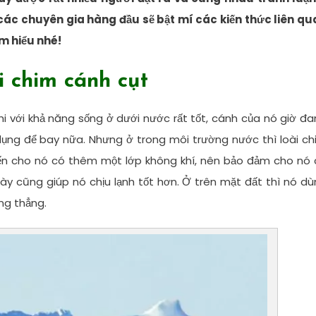
 các chuyên gia hàng đầu sẽ bật mí các kiến thức liên qu
m hiểu nhé!
i chim cánh cụt
hi với khả năng sống ở dưới nước rất tốt, cánh của nó giờ đ
ụng để bay nữa. Nhưng ở trong môi trường nước thì loài c
iến cho nó có thêm một lớp không khí, nên bảo đảm cho nó
này cũng giúp nó chịu lạnh tốt hơn. Ở trên mặt đất thì nó d
ng thẳng.