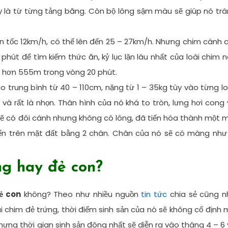
 là từ từng tảng băng. Còn bộ lông sậm màu sẽ giúp nó tr
ận tốc 12km/h, có thể lên đến 25 – 27km/h. Nhưng chim cánh 
 phút để tìm kiếm thức ăn, kỷ lục lặn lâu nhất của loài chim 
âu hơn 555m trong vòng 20 phút.
o trung bình từ 40 – 110cm, nặng từ 1 – 35kg tùy vào từng lo
và rất là nhọn. Thân hình của nó khá to tròn, lưng hơi cong
sẽ có đôi cánh nhưng không có lông, đã tiến hóa thành một 
ển trên mặt đất bằng 2 chân. Chân của nó sẽ có màng như 
ng hay đẻ con?
ẻ con
không? Theo như nhiều nguồn
tin tức
chia sẻ cũng n
oài chim đẻ trứng, thời điểm sinh sản của nó sẽ không cố định
ưng thời gian sinh sản đông nhất sẽ diễn ra vào tháng 4 – 6