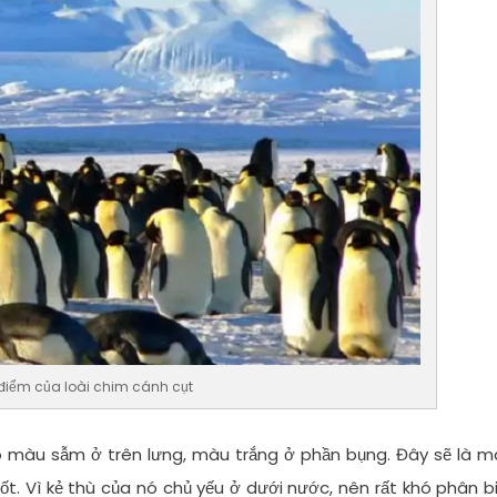
điểm của loài chim cánh cụt
có màu sẫm ở trên lưng, màu trắng ở phần bụng. Đây sẽ là 
tốt. Vì kẻ thù của nó chủ yếu ở dưới nước, nên rất khó phân b