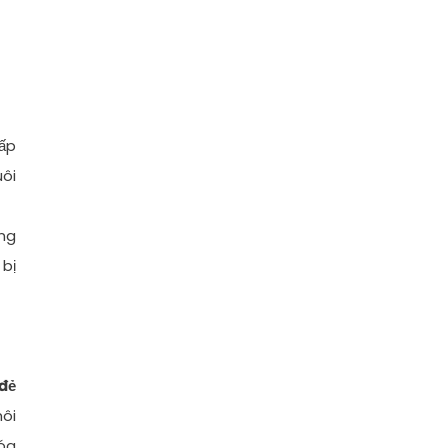
 ấp
ôi
ong
 bị
đẻ
môi
óa