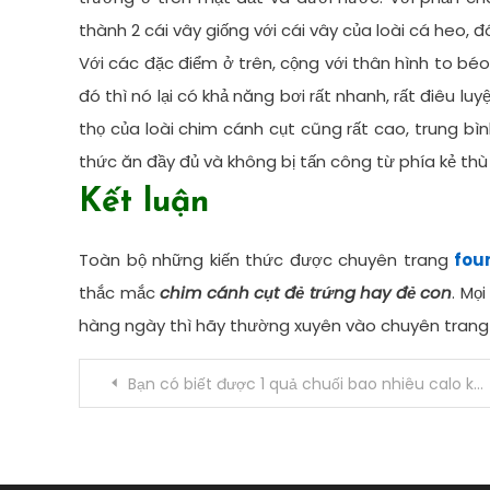
thành 2 cái vây giống với cái vây của loài cá heo, 
Với các đặc điểm ở trên, cộng với thân hình to bé
đó thì nó lại có khả năng bơi rất nhanh, rất điêu luy
thọ của loài chim cánh cụt cũng rất cao, trung bì
thức ăn đầy đủ và không bị tấn công từ phía kẻ thù
Kết luận
Toàn bộ những kiến thức được chuyên trang
fou
thắc mắc
chim cánh cụt đẻ trứng hay đẻ con
. Mọ
hàng ngày thì hãy thường xuyên vào chuyên trang
Điều
Bạn có biết được 1 quả chuối bao nhiêu calo không?
hướng
bài