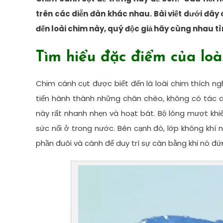
trên các diễn đàn khác nhau. Bài viết dưới đây
đến loài chim này, quý độc giả hãy cùng nhau tì
Tìm hiểu đặc điểm của loà
Chim cánh cụt được biết đến là loài chim thích ng
tiến hành thành những chân chèo, không có tác d
này rất nhanh nhẹn và hoạt bát. Bộ lông mượt kh
sức nổi ở trong nước. Bên cạnh đó, lớp không khí 
phần đuôi và cánh để duy trì sự cân bằng khi nó đứ