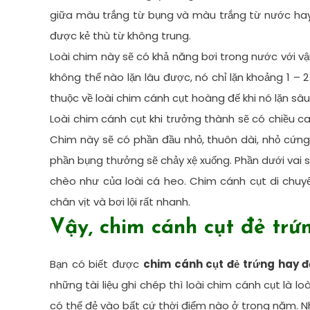
giữa màu trắng từ bụng và màu trắng từ nước hay
được kẻ thù từ không trung.
Loài chim này sẽ có khả năng bơi trong nước với v
không thể nào lặn lâu được, nó chỉ lặn khoảng 1 – 2
thuộc về loài chim cánh cụt hoàng đế khi nó lặn s
Loài chim cánh cụt khi trưởng thành sẽ có chiều ca
Chim này sẽ có phần đầu nhỏ, thuôn dài, nhỏ cứng 
phần bụng thưởng sẽ chảy xệ xuống. Phần dưới vai 
chèo như của loài cá heo. Chim cánh cụt di chuy
chân vịt và bơi lội rất nhanh.
Vậy, chim cánh cụt đẻ trứ
Bạn có biết được
chim cánh cụt đẻ trứng hay đ
những tài liệu ghi chép thì loài chim cánh cụt là l
có thể đẻ vào bất cứ thời điểm nào ở trong năm. Nh