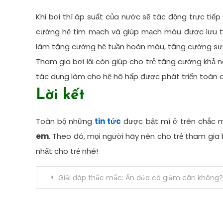
Khi bơi thì áp suất của nước sẽ tác động trực tiế
cường hệ tim mạch và giúp mạch máu được lưu 
làm tăng cường hệ tuần hoàn máu, tăng cường sự t
Tham gia bơi lội còn giúp cho trẻ tăng cường khả n
tác dụng làm cho hệ hô hấp được phát triển toàn di
Lời kết
Toàn bộ những
tin tức
được bật mí ở trên chắc 
em
. Theo đó, mọi người hãy nên cho trẻ tham gia b
nhất cho trẻ nhé!
Điều
Giải đáp thắc mắc: Ăn dứa có giảm cân không?
hướng
bài