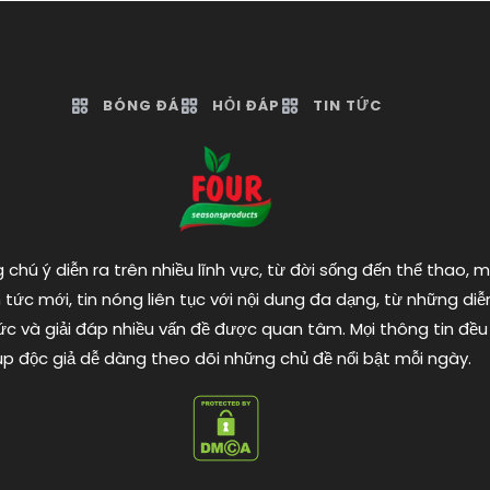
BÓNG ĐÁ
HỎI ĐÁP
TIN TỨC
chú ý diễn ra trên nhiều lĩnh vực, từ đời sống đến thể thao, 
tức mới, tin nóng liên tục với nội dung đa dạng, từ những d
c và giải đáp nhiều vấn đề được quan tâm. Mọi thông tin đều
úp độc giả dễ dàng theo dõi những chủ đề nổi bật mỗi ngày.