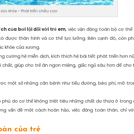
ệ sức khỏe – Phát triển chiều cao
 ích của bơi lội đối với trẻ em
, việc vận động toàn bộ cơ thể
ẻ có được thân hình và cơ thể lực lưỡng. Bên cạnh đó, còn p
ắc khỏe của xương.
ng cường hệ miễn dịch, kích thích hệ bài tiết phát triển hơn n
 chất, giúp cho trẻ ăn ngon miệng, giấc ngủ sâu hơn để cho 
được một số những căn bệnh như tiểu đường, béo phì, mỡ tr
éo phù do cơ thể không triệt tiêu những chất dư thừa ở trong
hững vấn đề một cách hoàn hảo, việc động toàn thân, chỉ vớ
oàn của trẻ