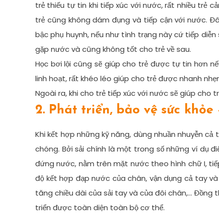
trẻ thiếu tự tin khi tiếp xúc với nước, rất nhiều trẻ
trẻ cũng không dám đụng và tiếp cận với nước. Đây
bậc phụ huynh, nếu như tình trạng này cứ tiếp diễn 
gặp nước và cũng không tốt cho trẻ về sau.
Học bơi lội cũng sẽ giúp cho trẻ được tự tin hơn nế
linh hoạt, rất khéo léo giúp cho trẻ được nhanh nh
Ngoài ra, khi cho trẻ tiếp xúc với nước sẽ giúp cho
2. Phát triển, bảo vệ sức khỏe
Khi kết hợp những kỹ năng, dùng nhuần nhuyễn cả t
chóng. Bởi sải chính là một trong số những ví dụ đi
đứng nước, nằm trên mặt nước theo hình chữ I, tiế
độ kết hợp đạp nước của chân, vận dụng cả tay và 
tăng chiều dài của sải tay và của đôi chân,… Đồng t
triển được toàn diện toàn bộ cơ thể.