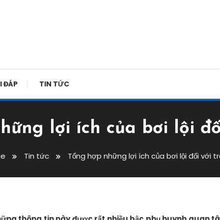
I ĐÁP
TIN TỨC
ững lợi ích của bơi lội đố
e
Tin tức
Tổng hợp những lợi ích của bơi lội đối với t
 Những thông tin này được rất nhiều bậc phụ huynh quan t