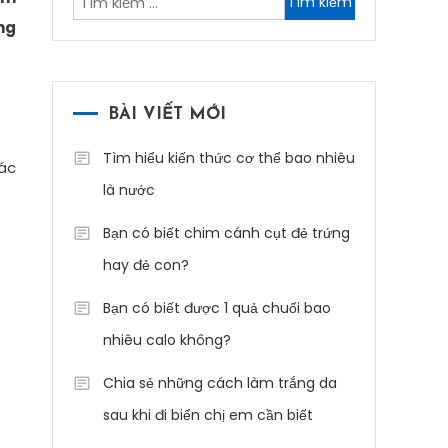
kiếm
ng
cho:
BÀI VIẾT MỚI
Tìm hiểu kiến thức cơ thể bao nhiêu
ác
là nước
Bạn có biết chim cánh cụt đẻ trứng
hay đẻ con?
Bạn có biết được 1 quả chuối bao
nhiêu calo không?
Chia sẻ những cách làm trắng da
sau khi đi biển chị em cần biết