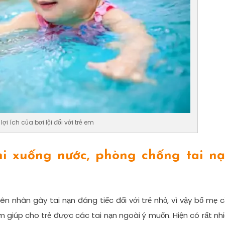
ợi ích của bơi lội đối với trẻ em
khi xuống nước, phòng chống tai n
n nhân gây tai nạn đáng tiếc đối với trẻ nhỏ, vì vậy bố mẹ 
m giúp cho trẻ được các tai nạn ngoài ý muốn. Hiện có rất nh