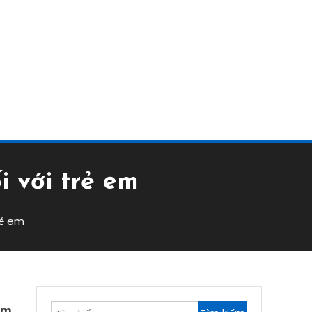
i với trẻ em
rẻ em
Tìm
âm