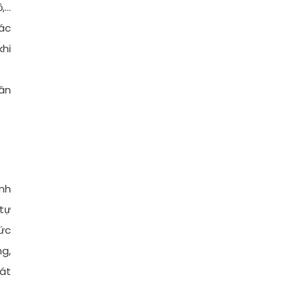
ồ,…
các
khi
hân
anh
 tự
mức
ng,
hát