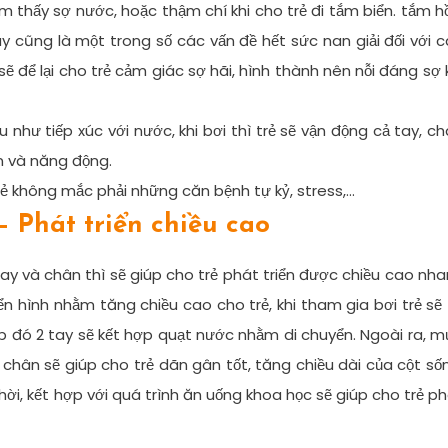
 cảm thấy sợ nước, hoặc thậm chí khi cho trẻ đi tắm biển. tắm h
 cũng là một trong số các vấn đề hết sức nan giải đối với 
sẽ để lại cho trẻ cảm giác sợ hãi, hình thành nên nỗi đáng sợ 
u như tiếp xúc với nước, khi bơi thì trẻ sẽ vận động cả tay, c
ẹn và năng động.
 trẻ không mắc phải những căn bệnh tự kỷ, stress,…
 – Phát triển chiều cao
ay và chân thì sẽ giúp cho trẻ phát triển được chiều cao nh
ển hình nhằm tăng chiều cao cho trẻ, khi tham gia bơi trẻ sẽ
p đó 2 tay sẽ kết hợp quạt nước nhằm di chuyển. Ngoài ra, 
chân sẽ giúp cho trẻ dãn gân tốt, tăng chiều dài của cột số
hời, kết hợp với quá trình ăn uống khoa học sẽ giúp cho trẻ p