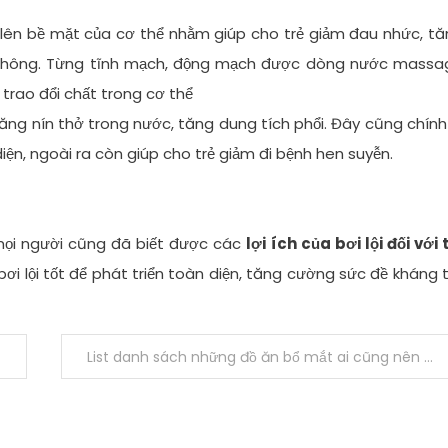
p lên bề mặt của cơ thể nhằm giúp cho trẻ giảm đau nhức, t
thông. Từng tĩnh mạch, động mạch được dòng nước massa
rao đổi chất trong cơ thể
ăng nín thở trong nước, tăng dung tích phổi. Đây cũng chính
ện, ngoài ra còn giúp cho trẻ giảm đi bệnh hen suyễn.
mọi người cũng đã biết được các
lợi ích của bơi lội đối với 
ơi lội tốt để phát triển toàn diện, tăng cường sức đề kháng 
List danh sách những đồ ăn bổ mắt ai cũng nên biết