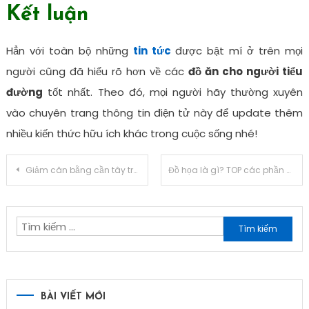
Kết luận
Hẳn với toàn bộ những
tin tức
được bật mí ở trên mọi
người cũng đã hiểu rõ hơn về các
đồ ăn cho người tiểu
đường
tốt nhất. Theo đó, mọi người hãy thường xuyên
vào chuyên trang thông tin điện tử này để update thêm
nhiều kiến thức hữu ích khác trong cuộc sống nhé!
Điều
Giảm cân bằng cần tây trong bao lâu gì đạt được hiệu quả?
Đồ họa là gì? TOP các phần mềm thiết kế đồ họa HOT nhất hiện nay
hướng
Tìm
bài
kiếm
viết
cho:
BÀI VIẾT MỚI