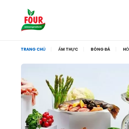
Skip To Content
My WordPress Blog
TRANG CHỦ
ẨM THỰC
BÓNG ĐÁ
HỎ